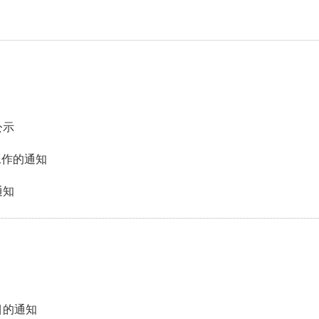
公示
工作的通知
通知
目的通知