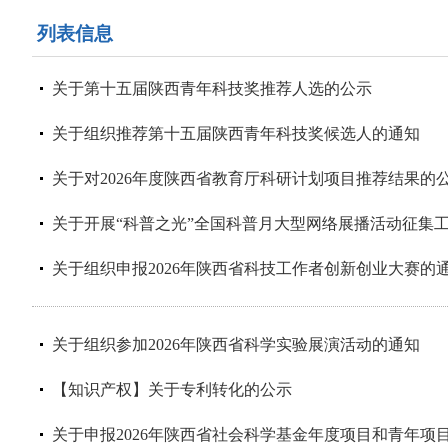
列表信息
关于第十五届陕西青年科技奖推荐人选的公示
关于组织推荐第十五届陕西青年科技奖候选人的通知
关于对2026年度陕西省教育厅科研计划项目推荐结果的
关于开展“科普之光”全国科普月大型网络展播活动征集
关于组织申报2026年陕西省科技工作者创新创业大赛的
关于组织参加2026年陕西省科学实验展演活动的通知
【知识产权】关于专利转化的公示
关于申报2026年陕西省社会科学基金年度项目和青年项