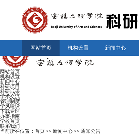
网站首页
机构设置
新闻中心
网站首页
机构设置
新闻中心
科研项目
科研成果
学术交流
管理制度
学风建设
下载专区
办事指南
学校首页
联系我们
当前所在位置：
首页
>>
新闻中心
>>
通知公告