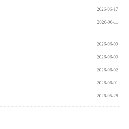
2026-06-17
2026-06-11
2026-06-09
2026-06-03
2026-06-02
2026-06-01
2026-05-28