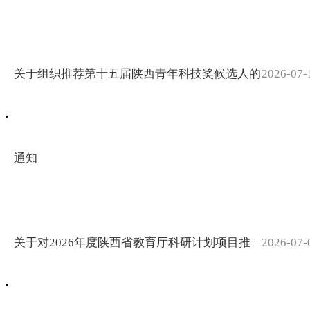
作者的节
日，在全市
宝鸡职
营造尊重劳
业技术学院
动、尊重知
来我校洽谈
关于组织推荐第十五届陕西青年科技奖候选人的
2026-07-
我校学生
识、尊重人
校际合作...
在第七届
才、尊重创
全国青年
造的良好社
科普创新
通知
会氛围，5
实验暨作
月21日上
品大赛
午，宝鸡市
（陕西
委副书记吴
省）复赛
关于对2026年度陕西省教育厅科研计划项目推
2026-07-
铁一...
中获佳绩
清华大学
李敬锋教
近日，
授来我校