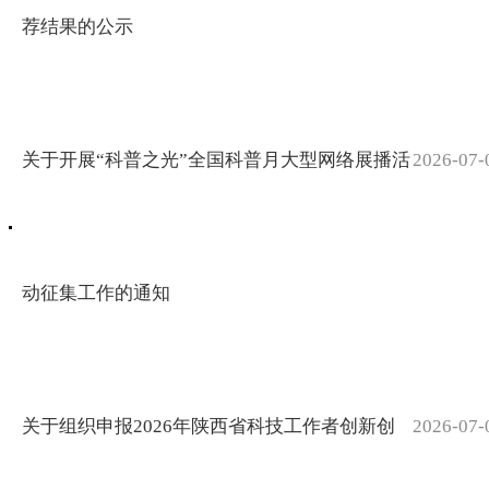
由省科协主
荐结果的公示
作学术报
办、省青少
告
年科技交流
中心承办的
5月7日
第七届全国
上午，国家
关于开展“科普之光”全国科普月大型网络展播活
2026-07-
青年科普创
杰出青年基
宝鸡高新
新实验暨作
金获得者、
技术产业
品大赛（陕
清华大学材
开发区来
动征集工作的通知
西赛区）在
料学院“长
我校洽谈
西安启动。
江学者”特
校地合作
本届大赛
聘教授李敬
以“智能、
锋，在高新
4月30
关于组织申报2026年陕西省科技工作者创新创
2026-07-
安全、环
校区明理楼
日下午，宝
保”为主
6楼化学化
鸡市高新技