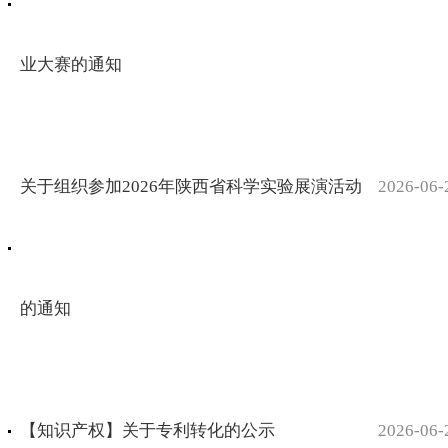
题，包含未
工学院会议
术产业开发
来教育、智
室作了题为
区党工委书
业大赛的通知
能...
《压电与储
记、管委会
能用无铅铁
主任李峰科
电陶瓷》的
一行13人来
学...
我校调研交
关于组织参加2026年陕西省科学实验展演活动
2026-06-
流、洽谈校
地合作、签
署合作协
的通知
议。校党委
书记赵健、
校长郭霄鹏
出席座谈
【知识产权】关于专利转化的公示
2026-06-
会，副校长