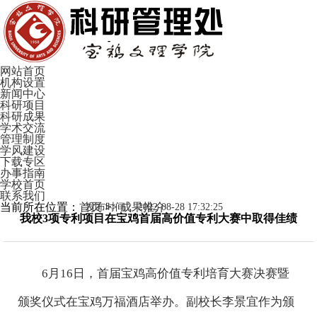
网站首页
机构设置
新闻中心
科研项目
科研成果
学术交流
管理制度
学风建设
下载专区
办事指南
学校首页
联系我们
当前所在位置：
首页
>>
成果推介
发布时间：
2022-08-28 17:32:25
我校3项专利项目在宝鸡首届高价值专利大赛中取得佳绩
6月16日，首届宝鸡高价值专利培育大赛决赛暨
颁奖仪式在宝鸡万福酒店举办。副校长李景宜作为颁