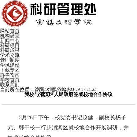
网站首页
机构设置
新闻中心
科研项目
科研成果
学术交流
管理制度
学风建设
下载专区
办事指南
学校首页
联系我们
当前所在位置：
首页
>>
服务地方
发布时间：
2021-03-29 17:21:23
我校与渭滨区人民政府签署校地合作协议
3月26日下午，校党委书记赵健，副校长杨子
元、韩干校一行赴渭滨区就校地合作开展调研，并